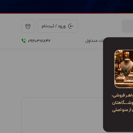
ورود / ثبت‌نام
درباره ما
سوالات متداول
09120381842