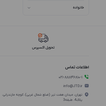
پلاستیک
خانواده
OB
تحویل اکسپرس
اطلاعات تماس
021-88846810-1
info@JTD.ir
تهران، میدان هفت تیر (ضلع شمال غربی)، کوچه مازندرانی،
پلاک4، طبقه3