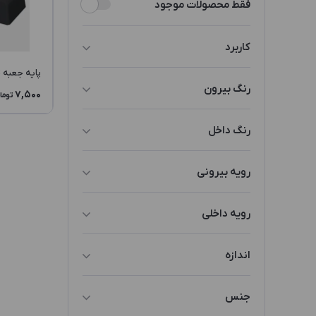
فقط محصولات موجود
کاربرد
پایه جعبه PP1 OB
قاب
رنگ بیرون
7,500
توما
پایه
مشکی
رنگ داخل
مشکی
رویه بیرونی
سفید/مشکی
پلاستیک رنگ شده
رویه داخلی
بدون رویه داخلی
اندازه
سایز 1
جنس