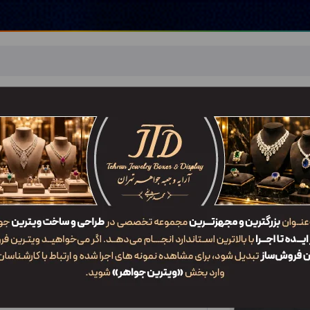
اهر
خدمات ما
ضربان JTD
تماس با ما
شعب/Branch
ات
/
OB
جدیدترین
محبوب‌ترین
گران‌ترین
ارزان‌ترین
ایش: