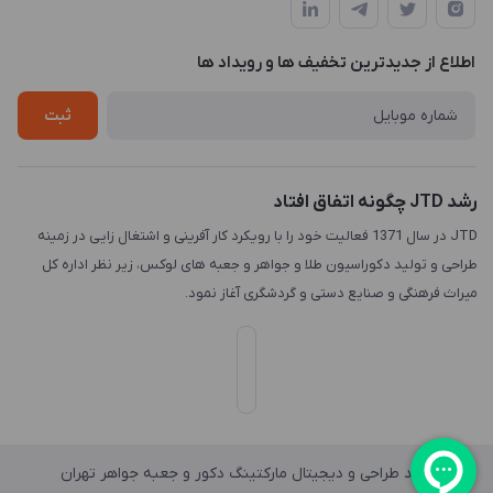
طبقه3
لیست محصولات
طراحی لوگو
درباره ما
اطلاع از جدیدترین تخفیف ها و رویداد ها
چاپ و حکاکی
تماس با ما
طراحی سه بعدی
ثبت
رشد JTD چگونه اتفاق افتاد
JTD در سال 1371 فعالیت خود را با رویکرد کار آفرینی و اشتغال زایی در زمینه
طراحی و تولید دکوراسیون طلا و جواهر و جعبه های لوکس، زیر نظر اداره کل
میراث فرهنگی و صنایع دستی و گردشگری آغاز نمود.
واحد طراحی و دیجیتال مارکتینگ دکور و جعبه جواهر تهران