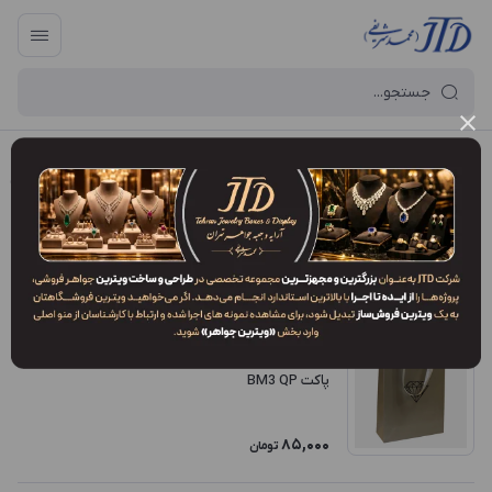
آرایه و جعبه جواهر تهران
/
فروشگاه محصولات
/
انواع مدل محصولات
/
QP
QP
فیلتر محصولات
ترتیب نمایش
:
جدیدترین
پاکت BM3 QP
85,000
تومان