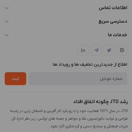
اطلاعات تماس
021-88846810-1
دسترسی سریع
info@JTD.ir
حساب کاربری
خدمات ما
تهران، میدان هفت تیر (ضلع شمال غربی)، کوچه مازندرانی، پلاک4،
مجله فروشگاه
طراحی و توسعه سایت
طبقه3
لیست محصولات
طراحی لوگو
درباره ما
اطلاع از جدیدترین تخفیف ها و رویداد ها
چاپ و حکاکی
تماس با ما
طراحی سه بعدی
ثبت
رشد JTD چگونه اتفاق افتاد
JTD در سال 1371 فعالیت خود را با رویکرد کار آفرینی و اشتغال زایی در زمینه
طراحی و تولید دکوراسیون طلا و جواهر و جعبه های لوکس، زیر نظر اداره کل
میراث فرهنگی و صنایع دستی و گردشگری آغاز نمود.