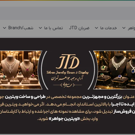
اهر
خدمات ما
ضربان JTD
تماس با ما
شعب/Branch
ات
/
SPJ3
جدیدترین
محبوب‌ترین
گران‌ترین
ارزان‌ترین
ایش:
 نمایش وجود ندارد.