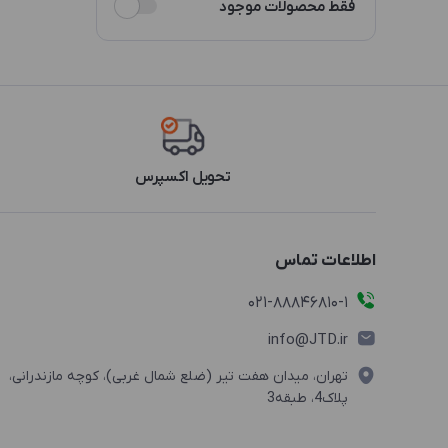
فقط محصولات موجود
تحویل اکسپرس
اطلاعات تماس
021-88846810-1
info@JTD.ir
تهران، میدان هفت تیر (ضلع شمال غربی)، کوچه مازندرانی،
پلاک4، طبقه3