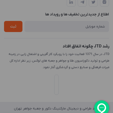
طبقه3
لیست محصولات
طراحی لوگو
درباره ما
اطلاع از جدیدترین تخفیف ها و رویداد ها
چاپ و حکاکی
تماس با ما
طراحی سه بعدی
ثبت
رشد JTD چگونه اتفاق افتاد
JTD در سال 1371 فعالیت خود را با رویکرد کار آفرینی و اشتغال زایی در زمینه
طراحی و تولید دکوراسیون طلا و جواهر و جعبه های لوکس، زیر نظر اداره کل
میراث فرهنگی و صنایع دستی و گردشگری آغاز نمود.
واحد طراحی و دیجیتال مارکتینگ دکور و جعبه جواهر تهران