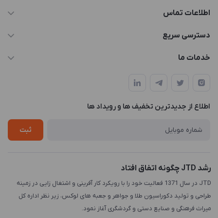
اطلاعات تماس
021-88846810-1
دسترسی سریع
info@JTD.ir
حساب کاربری
خدمات ما
تهران، میدان هفت تیر (ضلع شمال غربی)، کوچه مازندرانی، پلاک4،
مجله فروشگاه
طراحی و توسعه سایت
طبقه3
لیست محصولات
طراحی لوگو
درباره ما
اطلاع از جدیدترین تخفیف ها و رویداد ها
چاپ و حکاکی
تماس با ما
طراحی سه بعدی
ثبت
رشد JTD چگونه اتفاق افتاد
JTD در سال 1371 فعالیت خود را با رویکرد کار آفرینی و اشتغال زایی در زمینه
طراحی و تولید دکوراسیون طلا و جواهر و جعبه های لوکس، زیر نظر اداره کل
میراث فرهنگی و صنایع دستی و گردشگری آغاز نمود.