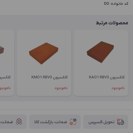
کد خانواده: DO
محصولات مرتبط
کلکسیون KAO1 RBV3
کلکسیون KMO1 RBV3
کلکسیون OGL1
ناموجود
ناموجود
ناموجو
ضمانت بازگشت کالا
ضمانت ا
تحویل اکسپرس