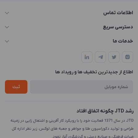
اطلاعات تماس
021-88846810-1
دسترسی سریع
info@JTD.ir
حساب کاربری
خدمات ما
تهران، میدان هفت تیر (ضلع شمال غربی)، کوچه مازندرانی، پلاک4،
مجله فروشگاه
طراحی و توسعه سایت
طبقه3
لیست محصولات
طراحی لوگو
درباره ما
اطلاع از جدیدترین تخفیف ها و رویداد ها
چاپ و حکاکی
تماس با ما
طراحی سه بعدی
ثبت
رشد JTD چگونه اتفاق افتاد
JTD در سال 1371 فعالیت خود را با رویکرد کار آفرینی و اشتغال زایی در زمینه
طراحی و تولید دکوراسیون طلا و جواهر و جعبه های لوکس، زیر نظر اداره کل
میراث فرهنگی و صنایع دستی و گردشگری آغاز نمود.