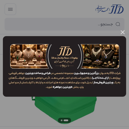
آرایه و جعبه جواهر تهران
/
فهرست محصولات
/
کلکسیون KP1 DOZ3