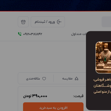
ورود / ثبت‌نام
درباره ما
سوالات متداول
09120381842
مقایسه
علاقه‌مندی
390,000
قیمت:
تومان
افزودن به سبدخرید