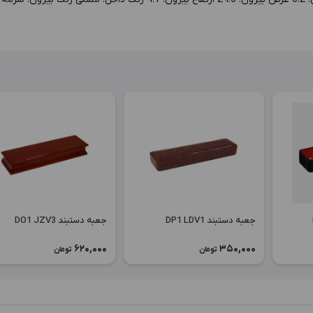
جعبه دستبند DP1 LDV1
جعبه دستبند DO1 JZV3
620,000
350,000
تومان
تومان