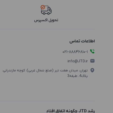
تحویل اکسپرس
اطلاعات تماس
021-88846810-1
info@JTD.ir
تهران، میدان هفت تیر (ضلع شمال غربی)، کوچه مازندرانی،
پلاک4، طبقه3
رشد JTD چگونه اتفاق افتاد