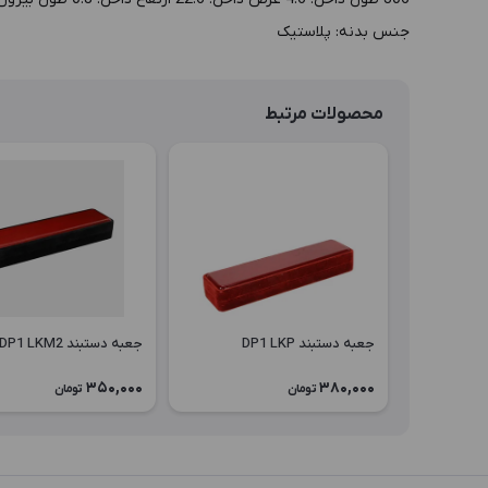
جنس بدنه: پلاستیک
محصولات مرتبط
جعبه دستبند DP1 LKP
جعبه دستبند DP1 LKM2
350,000
380,000
تومان
تومان