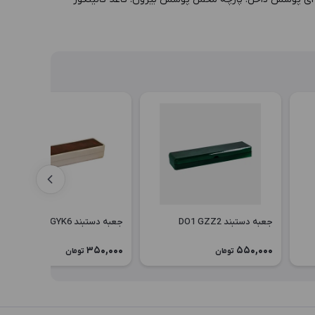
جعبه دستبند DO1 GZZ2
جعبه دستبند DP1 GYK6
350,000
550,000
تومان
تومان