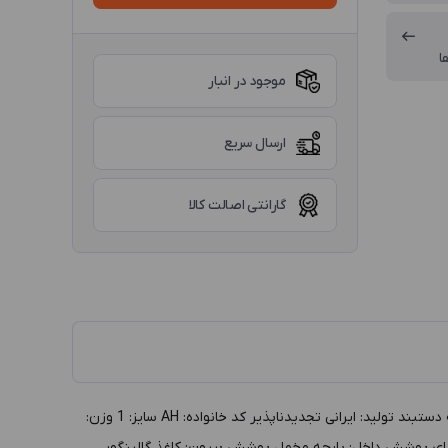
ا
موجود در انبار
ارسال سریع
گارانتی اصالت کالا
توضيحات :جعبه دستبند پلاستیکی سایز 1 مدل AH، سرمه‌ای داخل مشکی (سرمه ای خط دار گرانیتی) گروه: جعبه طلا و جواهر دسته بندي: جعبه دستبند توليد: ایرانی تجدیدناپذیر کد خانواده: AH سايز: 1 وزن:
بيرون: 24.6 ارتفاع بيرون: 4.1 رنگ داخل: مشکی رنگ بيرون: سرمه ای پوشش داخل: پارچه مخمل پوشش بيرون: کاغذ گالینگور