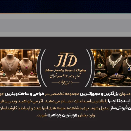
اهر
خدمات ما
ضربان JTD
تماس با ما
شعب/Branch
جعبه دستبند DP1 AHQ2
ویژگی‌ها
کد محصول
کاربرد
سایز
DP1 AHQ2
جعبه دستبند
1