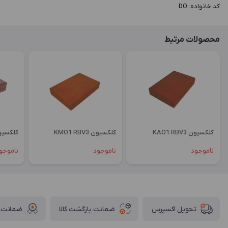
کد خانواده: DO
محصولات مرتبط
کلکسیون KAO1 RBV3
کلکسیون KMO1 RBV3
کلکسیون OGL1
ناموجود
ناموجود
ناموجو
ضمانت بازگشت کالا
ضمانت ا
تحویل اکسپرس