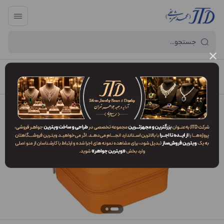
آرایه و جعبه جواهر تهران
/
فهرست محصولات
/
کلکسیون KP1 DON3