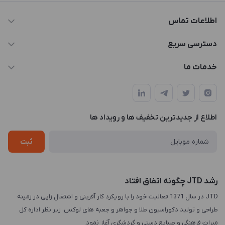
اطلاعات تماس
021-88846810-1
دسترسی سریع
info@JTD.ir
حساب کاربری
خدمات ما
تهران، میدان هفت تیر (ضلع شمال غربی)، کوچه مازندرانی، پلاک4،
مجله فروشگاه
طراحی و توسعه سایت
طبقه3
لیست محصولات
طراحی لوگو
درباره ما
اطلاع از جدیدترین تخفیف ها و رویداد ها
چاپ و حکاکی
تماس با ما
طراحی سه بعدی
ثبت
رشد JTD چگونه اتفاق افتاد
JTD در سال 1371 فعالیت خود را با رویکرد کار آفرینی و اشتغال زایی در زمینه
طراحی و تولید دکوراسیون طلا و جواهر و جعبه های لوکس، زیر نظر اداره کل
میراث فرهنگی و صنایع دستی و گردشگری آغاز نمود.