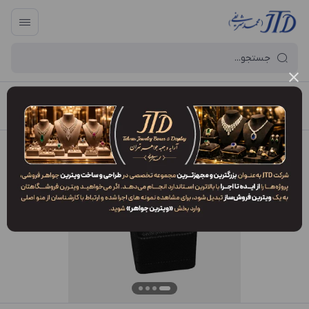
آرایه و جعبه جواهر تهران
/
فهرست محصولات
/
جعبه انگشتر AP1 DSM1