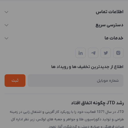
اطلاعات تماس
021-88846810-1
دسترسی سریع
info@JTD.ir
حساب کاربری
خدمات ما
تهران، میدان هفت تیر (ضلع شمال غربی)، کوچه مازندرانی، پلاک4،
مجله فروشگاه
طراحی و توسعه سایت
طبقه3
لیست محصولات
طراحی لوگو
درباره ما
اطلاع از جدیدترین تخفیف ها و رویداد ها
چاپ و حکاکی
تماس با ما
طراحی سه بعدی
ثبت
رشد JTD چگونه اتفاق افتاد
JTD در سال 1371 فعالیت خود را با رویکرد کار آفرینی و اشتغال زایی در زمینه
طراحی و تولید دکوراسیون طلا و جواهر و جعبه های لوکس، زیر نظر اداره کل
میراث فرهنگی و صنایع دستی و گردشگری آغاز نمود.