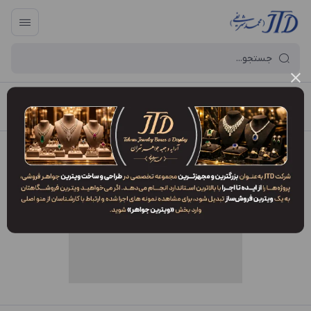
آرایه و جعبه جواهر تهران
/
فهرست محصولات
/
جعبه انگشتر AP2 DSM2