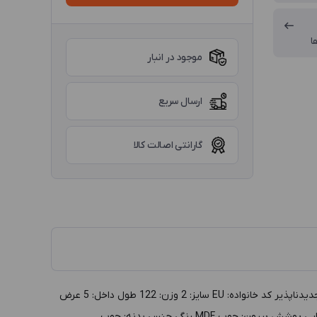
ا
موجود در انبار
ارسال سریع
گارانتی اصالت کالا
توضيحات :جعبه انگشتر زوج چوبی سایز 2 مدل EU قهوه ای داخل مشکی گروه: جعبه طلا و جواهر دسته بندي: جعبه انگشتر زوج توليد: ایرانی تجدیدناپذیر کد خانواده: EU سايز: 2 وزن: 122 طول داخل: 5 عرض