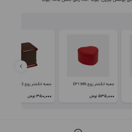
جعبه انگشتر زوج EP1 MN
جعبه انگشتر زوج EP2 LYL2
350,000
535,000
تومان
تومان