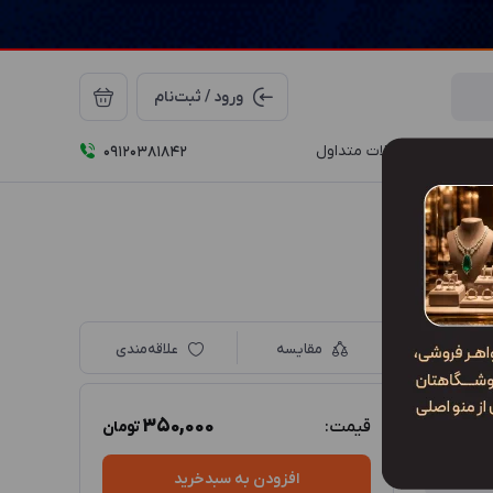
ورود / ثبت‌نام
درباره ما
سوالات متداول
09120381842
مقایسه
علاقه‌مندی
350,000
قیمت:
تومان
افزودن به سبدخرید