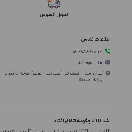
تحویل اکسپرس
اطلاعات تماس
021-88846810-1
info@JTD.ir
تهران، میدان هفت تیر (ضلع شمال غربی)، کوچه مازندرانی،
پلاک4، طبقه3
رشد JTD چگونه اتفاق افتاد
JTD در سال 1371 فعالیت خود را با رویکرد کار آفرینی