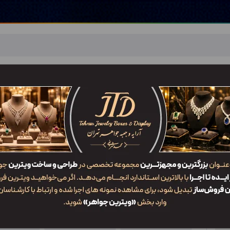
اهر
خدمات ما
ضربان JTD
تماس با ما
شعب/Branch
جعبه انگشتر زوج EO2 EU2
ویژگی‌ها
کد محصول
کاربرد
سایز
EO2 EU2
جعبه انگشتر زوج
2