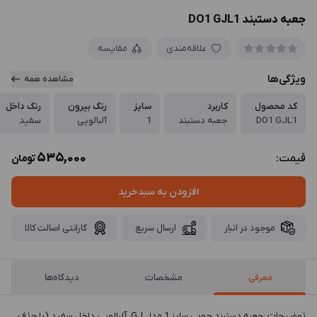
جعبه دستبند DO1 GJL1
علاقه‌مندی
مقایسه
ویژگی‌ها
مشاهده همه
کد محصول
کاربرد
سایز
رنگ بیرون
رنگ داخل
DO1 GJL1
جعبه دستبند
1
آلبالویی
سفید
535,000
قیمت:
تومان
افزودن به سبدخرید
موجود در انبار
ارسال سریع
گارانتی اصالت کالا
معرفی
مشخصات
دیدگاه‌ها
توضيحات :جعبه دستبند چوبی سایز 1 مدل GJ، آلبالویی داخل سفید (با حذف