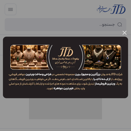
آرایه و جعبه جواهر تهران
/
فهرست محصولات
/
جعبه دستبند DO1 GJL1