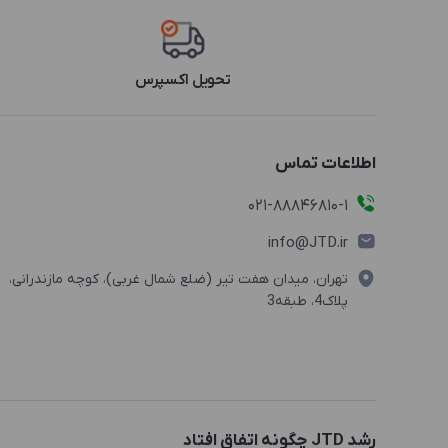
تحویل اکسپرس
اطلاعات تماس
021-88846810-1
info@JTD.ir
تهران، میدان هفت تیر (ضلع شمال غربی)، کوچه مازندرانی،
پلاک4، طبقه3
رشد JTD چگونه اتفاق افتاد