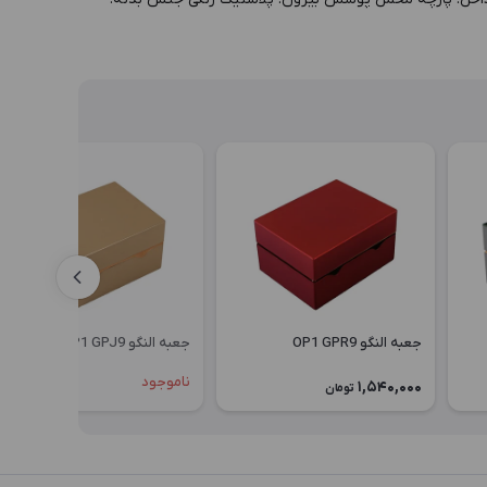
جعبه النگو OP1 GPR9
جعبه النگو OP1 GPJ9
ناموجود
1,540,000
تومان