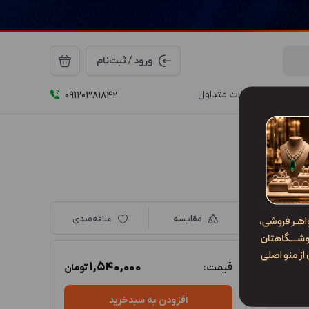
ورود / ثبت‌نام
درباره ما
سوالات متداول
09120381842
مقایسه
علاقه‌مندی
1,540,000
قیمت:
تومان
افزودن به سبدخرید