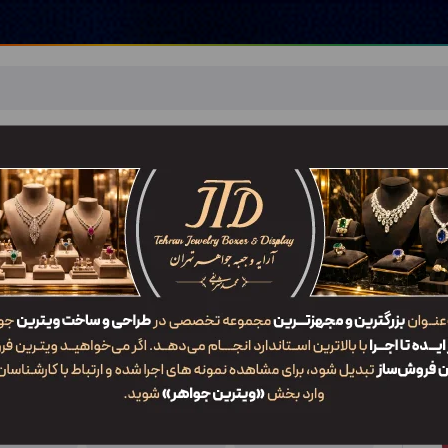
اهر
خدمات ما
ضربان JTD
تماس با ما
شعب/Branch
جعبه النگو OP1 GPR9
ویژگی‌ها
کد محصول
کاربرد
سایز
OP1 GPR9
جعبه النگو
1