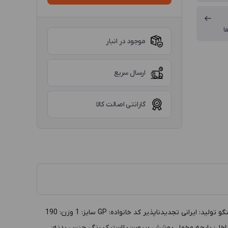
ا
موجود در انبار
ارسال سریع
گارانتی اصالت کالا
توضيحات :جعبه النگو پلاستیکی سایز 1 مدل GP، قرمز داخل طوسی (چراغدار-لبه مسی رنگ-دارای ا گروه: جعبه طلا و جواهر دسته بندي: جعبه النگو توليد: ایرانی تجدیدناپذیر کد خانواده: GP سايز: 1 وزن: 190
فاع بيرون: 6.4 رنگ داخل: طوسی رنگ بيرون: قرمز پوشش داخل: پارچه مخمل پوشش بيرون: پلاستیک رنگی جنس بدنه: