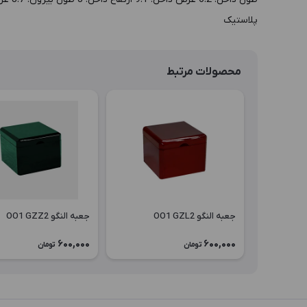
پلاستیک
محصولات مرتبط
جعبه النگو OO1 GZL2
جعبه النگو OO1 GZZ2
600,000
600,000
تومان
تومان