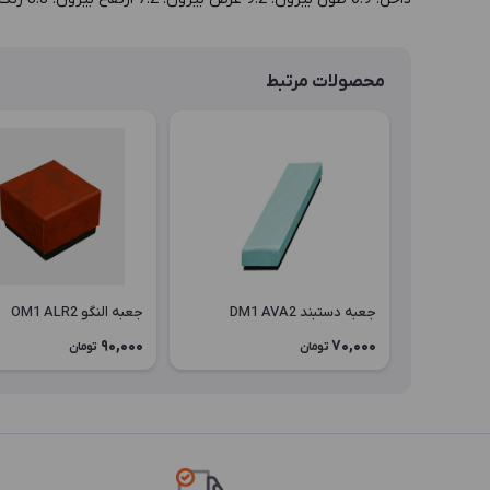
محصولات مرتبط
جعبه دستبند DM1 AVA2
جعبه النگو OM1 ALR2
90,000
70,000
تومان
تومان