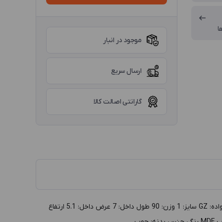
ا
موجود در انبار
ارسال سریع
گارانتی اصالت کالا
توضيحات :جعبه مدال چوبی سایز 1 مدل GZ، سبز داخل مشکی گروه: جعبه طلا و جواهر دسته بندي: جعبه مدال توليد: ایرانی تجدیدپذیر کد خانواده: GZ سايز: 1 وزن: 90 طول داخل: 7 عرض داخل: 5.1 ارتفاع