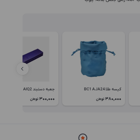
کیسه طلا BC1 AJA24
جعبه دستبند DP1 AIQ2
300,000
380,000
تومان
تومان