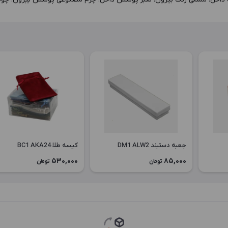
جعبه دستبند DM1 ALW2
کیسه طلا BC1 AKA24
530,000
85,000
تومان
تومان