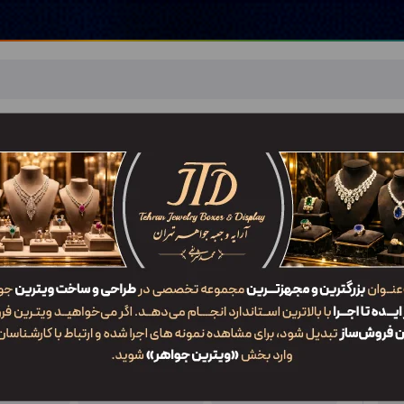
اهر
خدمات ما
ضربان JTD
تماس با ما
شعب/Branch
جعبه مدال MO1 GZZ2
ویژگی‌ها
کد محصول
کاربرد
سایز
MO1 GZZ2
جعبه مدال
1