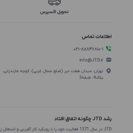
تحویل اکسپرس
اطلاعات تماس
021-88846810-1
info@JTD.ir
تهران، میدان هفت تیر (ضلع شمال غربی)، کوچه مازندرانی،
پلاک4، طبقه3
رشد JTD چگونه اتفاق افتاد
JTD در سال 1371 فعالیت خود را با رویکرد کار آفرینی