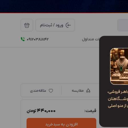
ورود / ثبت‌نام
درباره ما
سوالات متداول
09120381842
مقایسه
علاقه‌مندی
440,000
قیمت:
تومان
افزودن به سبدخرید