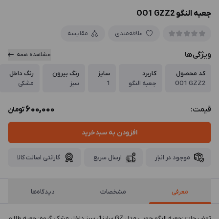
جعبه النگو OO1 GZZ2
علاقه‌مندی
مقایسه
ویژگی‌ها
مشاهده همه
کد محصول
کاربرد
سایز
رنگ بیرون
رنگ داخل
OO1 GZZ2
جعبه النگو
1
سبز
مشکی
600,000
قیمت:
تومان
افزودن به سبدخرید
موجود در انبار
ارسال سریع
گارانتی اصالت کالا
معرفی
مشخصات
دیدگاه‌ها
توضيحات :جعبه النگو چوبی مدل GZ سایز1، سبز داخل مشکی گروه: جعبه طلا و