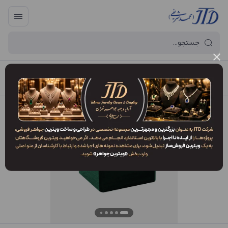
آرایه و جعبه جواهر تهران
/
فهرست محصولات
/
جعبه النگو OO1 GZZ2