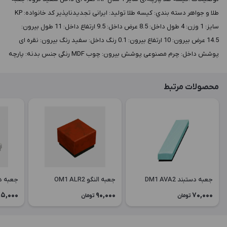
طلا و جواهر دسته بندي: کیسه طلا توليد: ایرانی تجدیدناپذیر کد خانواده: KP
سايز: 1 وزن: 4 طول داخل: 8.5 عرض داخل: 9.5 ارتفاع داخل: 11 طول بيرون:
14.5 عرض بيرون: 10 ارتفاع بيرون: 0.1 رنگ داخل: سفید رنگ بيرون: نقره ای
پوشش داخل: چرم مصنوعی پوشش بيرون: چوب MDF رنگی جنس بدنه: پارچه
محصولات مرتبط
جعبه دستبند DM1 AVA2
جعبه النگو OM1 ALR2
جعبه دستبن
5,000
90,000
70,000
تومان
تومان