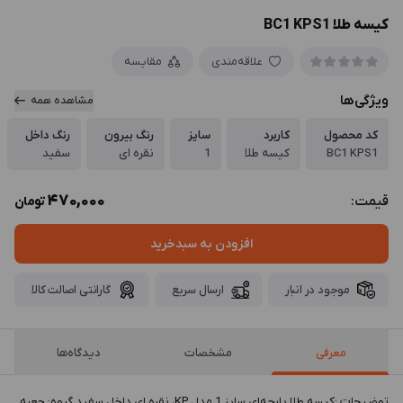
کیسه طلا BC1 KPS1
علاقه‌مندی
مقایسه
ویژگی‌ها
مشاهده همه
کد محصول
کاربرد
سایز
رنگ بیرون
رنگ داخل
BC1 KPS1
کیسه طلا
1
نقره ای
سفید
470,000
قیمت:
تومان
افزودن به سبدخرید
موجود در انبار
ارسال سریع
گارانتی اصالت کالا
معرفی
مشخصات
دیدگاه‌ها
توضيحات :کیسه طلا پارچه‌ای سایز 1 مدل KP، نقره ای داخل سفید گروه: جعبه