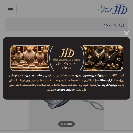
آرایه و جعبه جواهر تهران
/
فهرست محصولات
/
کیسه طلا BC1 KPS1