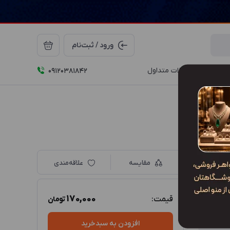
ورود / ثبت‌نام
درباره ما
سوالات متداول
09120381842
مقایسه
علاقه‌مندی
170,000
قیمت:
تومان
افزودن به سبدخرید