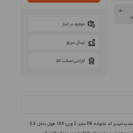
ا
موجود در انبار
ارسال سریع
گارانتی اصالت کالا
توضيحات :جعبه انگشتر پلاستیکی سایز 2 مدل PB سرمه ایی داخل کرم(فلوک) گروه: جعبه طلا و جواهر دسته بندي: جعبه انگشتر توليد: ایرانی تجدیدناپذیر کد خانواده: PB سايز: 2 وزن: 104 طول داخل: 5.3