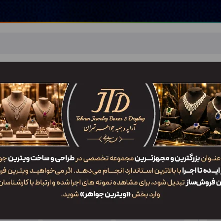
اهر
خدمات ما
ضربان JTD
تماس با ما
شعب/Branch
جعبه انگشتر AP2 PB
ویژگی‌ها
کد محصول
کاربرد
سایز
AP2 PB
جعبه انگشتر
2