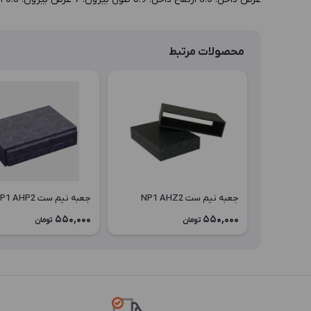
محصولات مرتبط
جعبه نیم ست NP1 AHZ2
جعبه نیم ست NP1 AHP2
550,000
550,000
تومان
تومان