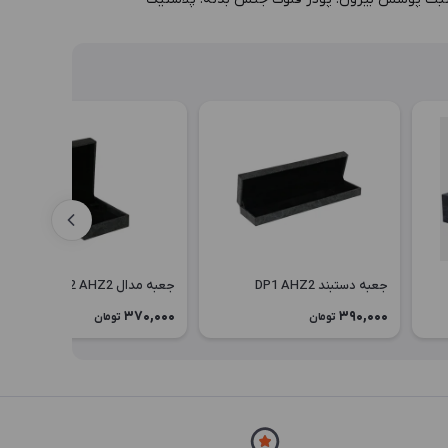
جعبه دستبند DP1 AHZ2
جعبه مدال MP2 AHZ2
370,000
390,000
تومان
تومان