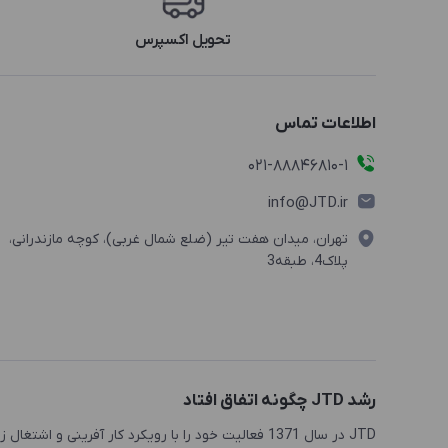
تحویل اکسپرس
اطلاعات تماس
021-88846810-1
info@JTD.ir
تهران، میدان هفت تیر (ضلع شمال غربی)، کوچه مازندرانی،
پلاک4، طبقه3
رشد JTD چگونه اتفاق افتاد
JTD در سال 1371 فعالیت خود را با رویکرد کار آفرینی