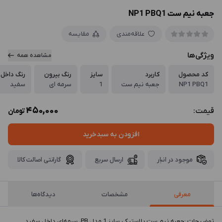
جعبه نیم ست NP1 PBQ1
علاقه‌مندی
مقایسه
ویژگی‌ها
مشاهده همه
کد محصول
کاربرد
سایز
رنگ بیرون
رنگ داخل
NP1 PBQ1
جعبه نیم ست
1
سرمه ای
سفید
450,000
قیمت:
تومان
افزودن به سبدخرید
موجود در انبار
ارسال سریع
گارانتی اصالت کالا
معرفی
مشخصات
دیدگاه‌ها
توضيحات :جعبه نیم ست پلاستیکی سایز 1 مدل PB، سرمه‌ای داخل سفید