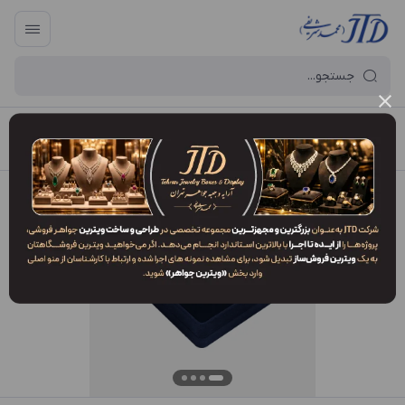
آرایه و جعبه جواهر تهران
/
فهرست محصولات
/
جعبه نیم ست NP1 PBQ1