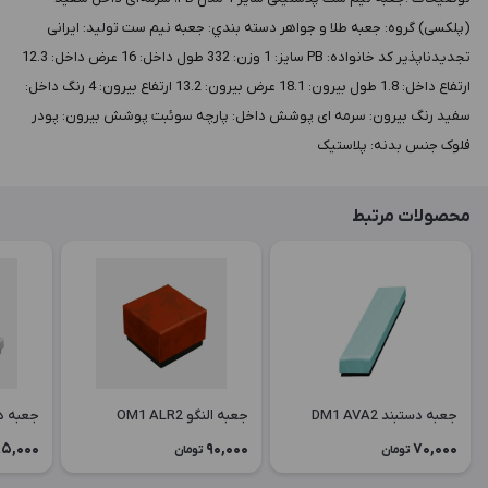
(پلکسی) گروه: جعبه طلا و جواهر دسته بندي: جعبه نیم ست توليد: ایرانی
تجدیدناپذیر کد خانواده: PB سايز: 1 وزن: 332 طول داخل: 16 عرض داخل: 12.3
ارتفاع داخل: 1.8 طول بيرون: 18.1 عرض بيرون: 13.2 ارتفاع بيرون: 4 رنگ داخل:
سفید رنگ بيرون: سرمه ای پوشش داخل: پارچه سوئبت پوشش بيرون: پودر
فلوک جنس بدنه: پلاستیک
محصولات مرتبط
جعبه دستبند DM1 AVA2
جعبه النگو OM1 ALR2
جعبه دستبن
5,000
90,000
70,000
تومان
تومان