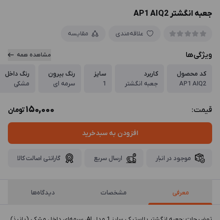
جعبه انگشتر AP1 AIQ2
علاقه‌مندی
مقایسه
ویژگی‌ها
مشاهده همه
کد محصول
کاربرد
سایز
رنگ بیرون
رنگ داخل
AP1 AIQ2
جعبه انگشتر
1
سرمه ای
مشکی
150,000
قیمت:
تومان
افزودن به سبدخرید
موجود در انبار
ارسال سریع
گارانتی اصالت کالا
معرفی
مشخصات
دیدگاه‌ها
توضيحات :جعبه انگشتر پلاستیکی سایز 1 مدل AI، سرمه‌ای داخل مشکی (پانیذ)