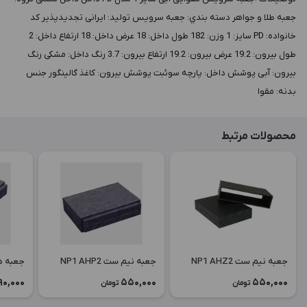
جعبه طلا و جواهر دسته بندي: جعبه سرویس توليد: ایرانی تجدیدپذیر کد
خانواده: PD سايز: 1 وزن: 182 طول داخل: 18 عرض داخل: 18 ارتفاع داخل: 2
طول بيرون: 19.2 عرض بيرون: 19.2 ارتفاع بيرون: 3.7 رنگ داخل: مشکی رنگ
بيرون: آبی پوشش داخل: پارچه سوئبت پوشش بيرون: کاغذ گالینگور جنس
بدنه: مقوا
محصولات مرتبط
جعبه نیم ست NP1 AHZ2
جعبه نیم ست NP1 AHP2
جعبه دستبن
90,000
550,000
550,000
تومان
تومان