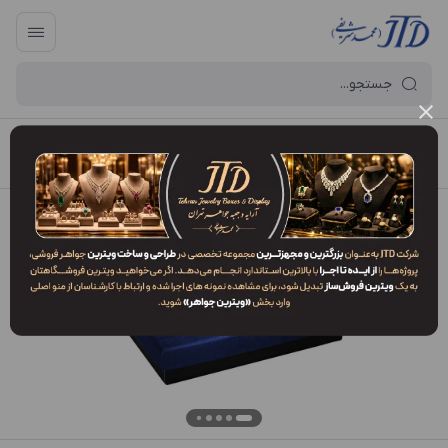
آرایه و جعبه جواهر تهران
/
فهرست محصولات
/
جعبه سرویس SM1 PDB2