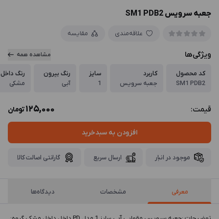
جعبه سرویس SM1 PDB2
علاقه‌مندی
مقایسه
ویژگی‌ها
مشاهده همه
کد محصول
کاربرد
سایز
رنگ بیرون
رنگ داخل
SM1 PDB2
جعبه سرویس
1
آبی
مشکی
125,000
قیمت:
تومان
افزودن به سبدخرید
موجود در انبار
ارسال سریع
گارانتی اصالت کالا
معرفی
مشخصات
دیدگاه‌ها
توضيحات :جعبه سرویس مقوایی آبی سایز 1 مدل PD داخل داخل مشکی گروه: