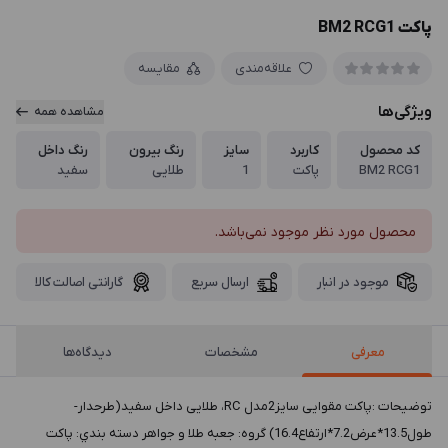
پاکت BM2 RCG1
علاقه‌مندی
مقایسه
ویژگی‌ها
مشاهده همه
کد محصول
کاربرد
سایز
رنگ بیرون
رنگ داخل
BM2 RCG1
پاکت
1
طلایی
سفید
محصول مورد نظر موجود نمی‌باشد.
موجود در انبار
ارسال سریع
گارانتی اصالت کالا
معرفی
مشخصات
دیدگاه‌ها
توضيحات :پاکت مقوایی سایز2مدل RC، طلایی داخل سفید(طرحدار-
طول13.5*عرض7.2*ارتفاع16.4) گروه: جعبه طلا و جواهر دسته بندي: پاکت