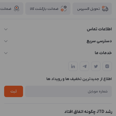
ضمانت بازگشت کالا
ضمانت ا
تحویل اکسپرس
اطلاعات تماس
021-88846810-1
دسترسی سریع
info@JTD.ir
حساب کاربری
خدمات ما
تهران، میدان هفت تیر (ضلع شمال غربی)، کوچه مازندرانی، پلاک4،
مجله فروشگاه
طراحی و توسعه سایت
طبقه3
لیست محصولات
طراحی لوگو
درباره ما
اطلاع از جدیدترین تخفیف ها و رویداد ها
چاپ و حکاکی
تماس با ما
طراحی سه بعدی
ثبت
رشد JTD چگونه اتفاق افتاد