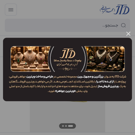
آرایه و جعبه جواهر تهران
/
فهرست محصولات
/
پاکت BM2 RCG1