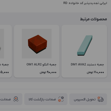
ایرانی تجدیدپذیر کد خانواده: RD
محصولات مرتبط
جعبه دستبند DM1 AVA2
جعبه النگو OM1 ALR2
جعبه دستبن
5,000
90,000
70,000
تومان
تومان
ضمانت بازگشت کالا
ضمانت ا
تحویل اکسپرس