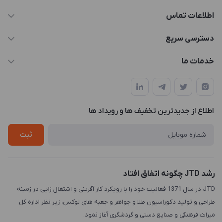
اطلاعات تماس
021-88846810-1
دسترسی سریع
info@JTD.ir
حساب کاربری
خدمات ما
تهران، میدان هفت تیر (ضلع شمال غربی)، کوچه مازندرانی، پلاک4،
مجله فروشگاه
طراحی و توسعه سایت
طبقه3
لیست محصولات
طراحی لوگو
درباره ما
اطلاع از جدیدترین تخفیف ها و رویداد ها
چاپ و حکاکی
تماس با ما
طراحی سه بعدی
ثبت
رشد JTD چگونه اتفاق افتاد
JTD در سال 1371 فعالیت خود را با رویکرد کار آفرینی و اشتغال زایی در زمینه
طراحی و تولید دکوراسیون طلا و جواهر و جعبه های لوکس، زیر نظر اداره کل
میراث فرهنگی و صنایع دستی و گردشگری آغاز نمود.