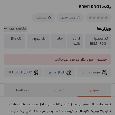
پاکت BDM1 RDG1
علاقه‌مندی
مقایسه
ویژگی‌ها
مشاهده همه
کد محصول
کاربرد
سایز
رنگ بیرون
رنگ داخل
BDM1 RDG1
پاکت
محصول مورد نظر موجود نمی‌باشد.
موجود در انبار
ارسال سریع
گارانتی اصالت کالا
معرفی
مشخصات
دیدگاه‌ها
توضيحات :پاکت مقوایی سایز 1 مدل RD، طلایی داخل سفید(دستبند-ساده -
(طول9*عرض6.5*ارتفاع26) گروه: جعبه طلا و جواهر دسته بندي: پاکت توليد: