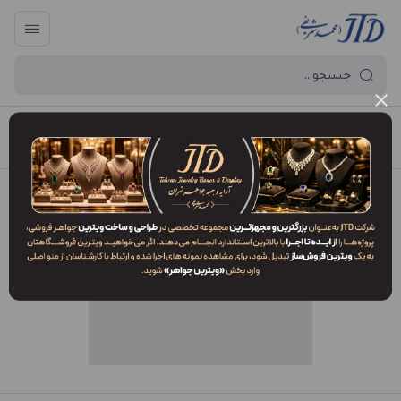
آرایه و جعبه جواهر تهران
/
فهرست محصولات
/
پاکت BDM1 RDG1