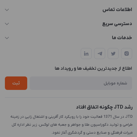
اطلاعات تماس
021-88846810-1
دسترسی سریع
info@JTD.ir
حساب کاربری
خدمات ما
تهران، میدان هفت تیر (ضلع شمال غربی)، کوچه مازندرانی، پلاک4،
مجله فروشگاه
طراحی و توسعه سایت
طبقه3
لیست محصولات
طراحی لوگو
درباره ما
اطلاع از جدیدترین تخفیف ها و رویداد ها
چاپ و حکاکی
تماس با ما
طراحی سه بعدی
ثبت
رشد JTD چگونه اتفاق افتاد
JTD در سال 1371 فعالیت خود را با رویکرد کار آفرینی و اشتغال زایی در زمینه
طراحی و تولید دکوراسیون طلا و جواهر و جعبه های لوکس، زیر نظر اداره کل
میراث فرهنگی و صنایع دستی و گردشگری آغاز نمود.