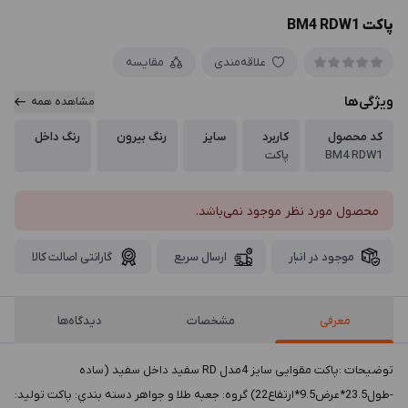
پاکت BM4 RDW1
علاقه‌مندی
مقایسه
ویژگی‌ها
مشاهده همه
کد محصول
کاربرد
سایز
رنگ بیرون
رنگ داخل
BM4 RDW1
پاکت
محصول مورد نظر موجود نمی‌باشد.
موجود در انبار
ارسال سریع
گارانتی اصالت کالا
معرفی
مشخصات
دیدگاه‌ها
توضيحات :پاکت مقوایی سایز 4مدل RD سفید داخل سفید (ساده
-طول23.5*عرض9.5*ارتفاع22) گروه: جعبه طلا و جواهر دسته بندي: پاکت توليد: