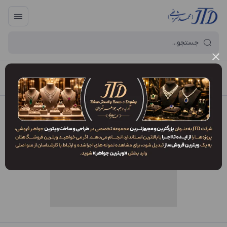
آرایه و جعبه جواهر تهران
/
فهرست محصولات
/
پاکت BM4 RDW1