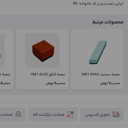
ایرانی تجدیدپذیر کد خانواده: RD
محصولات مرتبط
جعبه دستبند DM1 AVA2
جعبه النگو OM1 ALR2
جعبه دستبن
5,000
90,000
70,000
تومان
تومان
ضمانت بازگشت کالا
ضمانت ا
تحویل اکسپرس