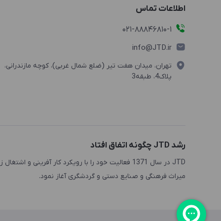
اطلاعات تماس
021-88846810-1
info@JTD.ir
تهران، میدان هفت تیر (ضلع شمال غربی)، کوچه مازندرانی،
پلاک4، طبقه3
رشد JTD چگونه اتفاق افتاد
JTD در سال 1371 فعالیت خود را با رویکرد کار آفرینی
میراث فرهنگی و صنایع دستی و گردشگری آغاز نمود.