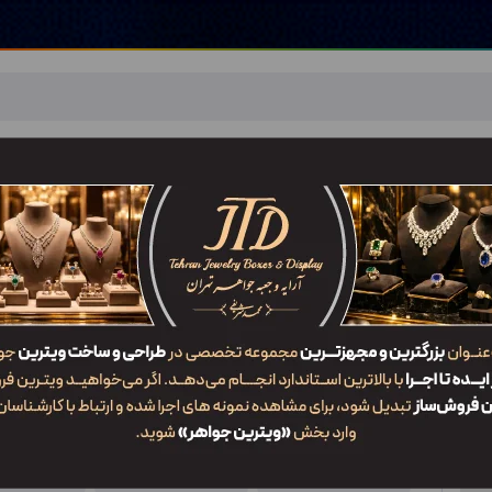
اهر
خدمات ما
ضربان JTD
تماس با ما
شعب/Branch
پاکت BM5 RDW1
ویژگی‌ها
کد محصول
کاربرد
سایز
BM5 RDW1
پاکت