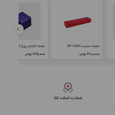
جعبه دستبند DP1 AIR2
جعبه انگشتر زوج EP2 AIQ2
175,000
300,000
تومان
تومان
ضمانت اصالت کالا