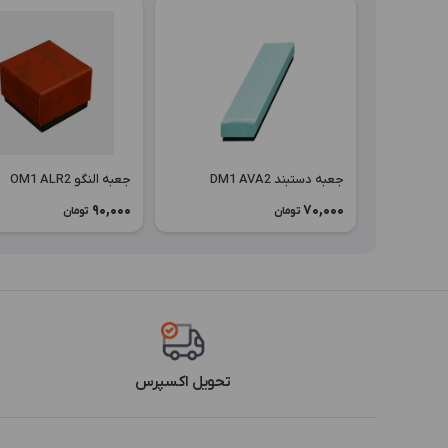
جعبه دستبند DM1 AVA2
جعبه النگو OM1 ALR2
90,000
70,000
تومان
تومان
تحویل اکسپرس