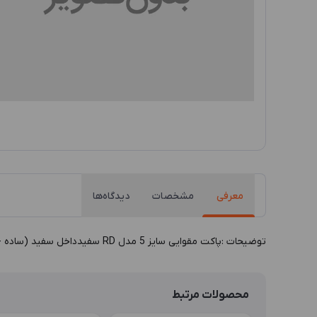
معرفی
مشخصات
دیدگاه‌ها
توضيحات :پاکت مقوایی سایز 5 مدل RD سفیدداخل سفید (ساده -طول23.5*عرض9.5*ارتفاع29) گروه: جعبه طلا و جواهر دسته بندي: پاکت توليد: ایرانی تجدیدپذیر کد خانواده: RD
محصولات مرتبط