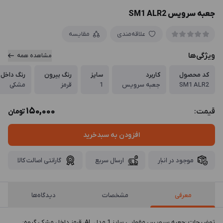
جعبه سرویس SM1 ALR2
علاقه‌مندی
مقایسه
ویژگی‌ها
مشاهده همه
کد محصول
کاربرد
سایز
رنگ بیرون
رنگ داخل
SM1 ALR2
جعبه سرویس
1
قرمز
مشکی
150,000
قیمت:
تومان
افزودن به سبدخرید
موجود در انبار
ارسال سریع
گارانتی اصالت کالا
معرفی
مشخصات
دیدگاه‌ها
توضيحات :جعبه سرویس مقوایی سایز 1 مدل AL، قرمز داخل مشکی گروه: