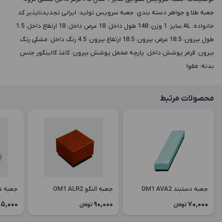
جعبه طلا و جواهر دسته بندي: جعبه سرویس توليد: ایرانی تجدیدناپذیر کد
خانواده: AL سايز: 1 وزن: 148 طول داخل: 18 عرض داخل: 18 ارتفاع داخل: 1.5
طول بيرون: 18.5 عرض بيرون: 18.5 ارتفاع بيرون: 4.5 رنگ داخل: مشکی رنگ
بيرون: قرمز پوشش داخل: پارچه مخمل پوشش بيرون: کاغذ گالینگور جنس
بدنه: مقوا
محصولات مرتبط
جعبه دستبند DM1 AVA2
جعبه النگو OM1 ALR2
جعبه دستبن
5,000
90,000
70,000
تومان
تومان