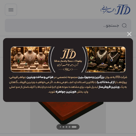
آرایه و جعبه جواهر تهران
/
فهرست محصولات
/
جعبه سرویس SM1 ALR2