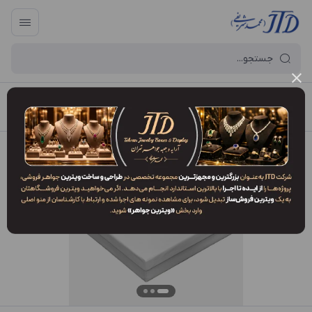
آرایه و جعبه جواهر تهران
/
فهرست محصولات
/
جعبه سرویس SM1 ALW2