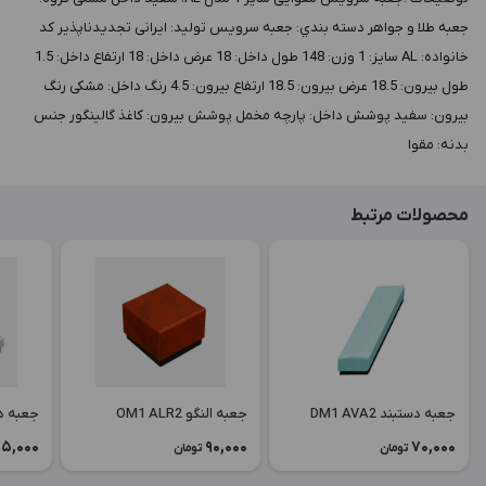
جعبه طلا و جواهر دسته بندي: جعبه سرویس توليد: ایرانی تجدیدناپذیر کد
خانواده: AL سايز: 1 وزن: 148 طول داخل: 18 عرض داخل: 18 ارتفاع داخل: 1.5
طول بيرون: 18.5 عرض بيرون: 18.5 ارتفاع بيرون: 4.5 رنگ داخل: مشکی رنگ
بيرون: سفید پوشش داخل: پارچه مخمل پوشش بيرون: کاغذ گالینگور جنس
بدنه: مقوا
محصولات مرتبط
جعبه دستبند DM1 AVA2
جعبه النگو OM1 ALR2
جعبه دستبن
5,000
90,000
70,000
تومان
تومان