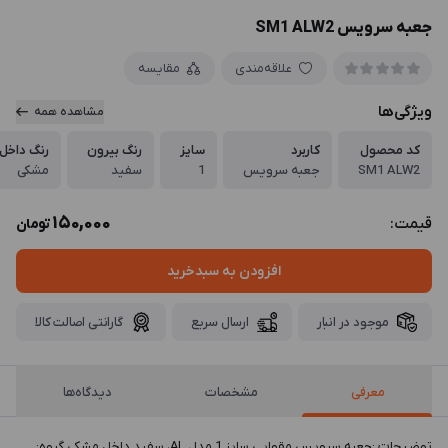
جعبه سرویس SM1 ALW2
علاقه‌مندی
مقایسه
ویژگی‌ها
مشاهده همه
کد محصول
کاربرد
سایز
رنگ بیرون
رنگ داخل
SM1 ALW2
جعبه سرویس
1
سفید
مشکی
150,000
قیمت:
تومان
افزودن به سبدخرید
موجود در انبار
ارسال سریع
گارانتی اصالت کالا
معرفی
مشخصات
دیدگاه‌ها
توضيحات :جعبه سرویس مقوایی سایز 1 مدل AL، سفید داخل مشکی گروه: