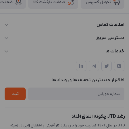
ضمانت بازگشت کالا
ضمانت ا
تحویل اکسپرس
اطلاعات تماس
021-88846810-1
دسترسی سریع
info@JTD.ir
حساب کاربری
خدمات ما
تهران، میدان هفت تیر (ضلع شمال غربی)، کوچه مازندرانی، پلاک4،
مجله فروشگاه
طراحی و توسعه سایت
طبقه3
لیست محصولات
طراحی لوگو
درباره ما
اطلاع از جدیدترین تخفیف ها و رویداد ها
چاپ و حکاکی
تماس با ما
طراحی سه بعدی
ثبت
رشد JTD چگونه اتفاق افتاد
JTD در سال 1371 فعالیت خود را با رویکرد کار آفرینی و اشتغال زایی در زمینه