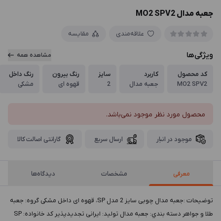
جعبه مدال MO2 SPV2
علاقه‌مندی
مقایسه
ویژگی‌ها
مشاهده همه
کد محصول
کاربرد
سایز
رنگ بیرون
رنگ داخل
MO2 SPV2
جعبه مدال
2
قهوه ای
مشکی
محصول مورد نظر موجود نمی‌باشد.
موجود در انبار
ارسال سریع
گارانتی اصالت کالا
معرفی
مشخصات
دیدگاه‌ها
توضيحات :جعبه مدال چوبی سایز 2 مدل SP، قهوه ای داخل مشکی گروه: جعبه
طلا و جواهر دسته بندي: جعبه مدال توليد: ایرانی تجدیدپذیر کد خانواده: SP