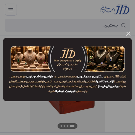
آرایه و جعبه جواهر تهران
/
فهرست محصولات
/
جعبه مدال MO2 SPV2