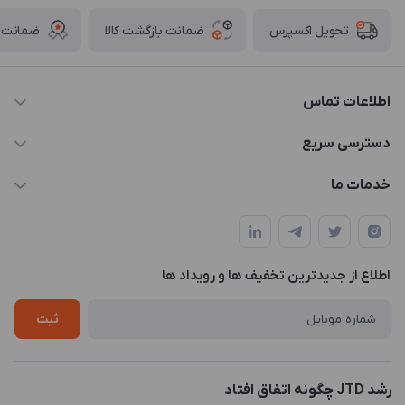
ضمانت بازگشت کالا
ضمانت ا
تحویل اکسپرس
اطلاعات تماس
021-88846810-1
دسترسی سریع
info@JTD.ir
حساب کاربری
خدمات ما
تهران، میدان هفت تیر (ضلع شمال غربی)، کوچه مازندرانی، پلاک4،
مجله فروشگاه
طراحی و توسعه سایت
طبقه3
لیست محصولات
طراحی لوگو
درباره ما
اطلاع از جدیدترین تخفیف ها و رویداد ها
چاپ و حکاکی
تماس با ما
طراحی سه بعدی
ثبت
رشد JTD چگونه اتفاق افتاد