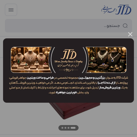
آرایه و جعبه جواهر تهران
/
فهرست محصولات
/
جعبه سرویس SO2 SPL2