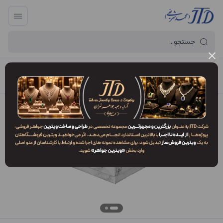
آرایه و جعبه جواهر تهران
/
فهرست محصولات
/
جعبه مدال MM3 TDW2