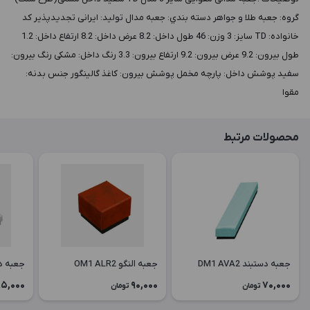
گروه: جعبه طلا و جواهر دسته بندي: جعبه مدال توليد: ایرانی تجدیدپذیر کد
خانواده: TD سايز: 3 وزن: 46 طول داخل: 8.2 عرض داخل: 8.2 ارتفاع داخل: 1.2
طول بيرون: 9.2 عرض بيرون: 9.2 ارتفاع بيرون: 3.3 رنگ داخل: مشکی رنگ بيرون:
سفید پوشش داخل: پارچه مخمل پوشش بيرون: کاغذ گالینگور جنس بدنه:
مقوا
محصولات مرتبط
جعبه دستبند DM1 AVA2
جعبه النگو OM1 ALR2
جعبه دستبن
5,000
90,000
70,000
تومان
تومان