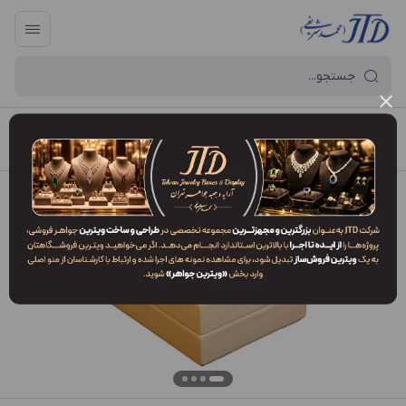
آرایه و جعبه جواهر تهران
/
فهرست محصولات
/
جعبه مدال MP2 VDK3