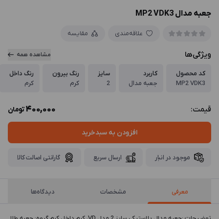
جعبه مدال MP2 VDK3
علاقه‌مندی
مقایسه
ویژگی‌ها
مشاهده همه
کد محصول
کاربرد
سایز
رنگ بیرون
رنگ داخل
MP2 VDK3
جعبه مدال
2
کرم
کرم
400,000
قیمت:
تومان
افزودن به سبدخرید
موجود در انبار
ارسال سریع
گارانتی اصالت کالا
معرفی
مشخصات
دیدگاه‌ها
توضيحات :جعبه مدال پلاستیکی سایز 2 مدل VD، کرم داخل کرم گروه: جعبه طلا