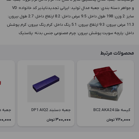
و جواهر دسته بندي: جعبه مدال توليد: ایرانی تجدیدناپذیر کد خانواده: VD
سايز: 2 وزن: 198 طول داخل: 9.5 عرض داخل: 8.2 ارتفاع داخل: 2.7 طول بيرون:
11.3 عرض بيرون: 9.3 ارتفاع بيرون: 5.1 رنگ داخل: کرم رنگ بيرون: کرم پوشش
داخل: پارچه سویت پوشش بيرون: چرم مصنوعی جنس بدنه: پلاستیک
محصولات مرتبط
کیسه طلا BC2 AKA24
جعبه دستبند DP1 AIQ2
جعبه دستبن
00,000
300,000
720,000
تومان
تومان