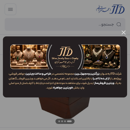
آرایه و جعبه جواهر تهران
/
فهرست محصولات
/
جعبه النگو OO1 WDV3