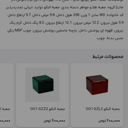
مات) گروه: جعبه طلا و جواهر دسته بندي: جعبه النگو توليد: ایرانی تجدیدپذیر
کد خانواده: WD سايز: 1 وزن: 358 طول داخل: 9.8 عرض داخل: 9.7 ارتفاع داخل:
5.9 طول بيرون: 12.2 عرض بيرون: 12.1 ارتفاع بيرون: 8.2 رنگ داخل: کرم رنگ
بيرون: قهوه ای پوشش داخل: پارچه جاسمین پوشش بيرون: چوب MDF رنگی
جنس بدنه: چوب
محصولات مرتبط
جعبه النگو OO1 GZL2
جعبه النگو OO1 GZZ2
جعبه النگو 6
00,000
600,000
600,000
تومان
تومان