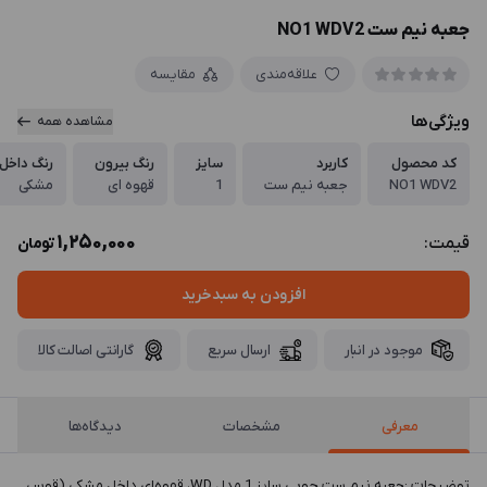
جعبه نیم ست NO1 WDV2
علاقه‌مندی
مقایسه
ویژگی‌ها
مشاهده همه
کد محصول
کاربرد
سایز
رنگ بیرون
رنگ داخل
NO1 WDV2
جعبه نیم ست
1
قهوه ای
مشکی
1,250,000
قیمت:
تومان
افزودن به سبدخرید
موجود در انبار
ارسال سریع
گارانتی اصالت کالا
معرفی
مشخصات
دیدگاه‌ها
توضيحات :جعبه نیم ست چوبی سایز 1 مدل WD، قهوه‌ای داخل مشکی (قوس