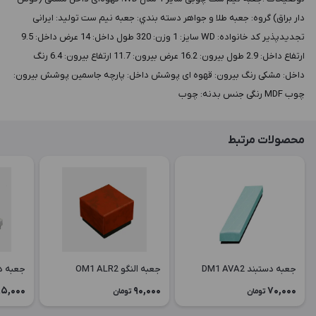
دار براق) گروه: جعبه طلا و جواهر دسته بندي: جعبه نیم ست توليد: ایرانی
تجدیدپذیر کد خانواده: WD سايز: 1 وزن: 320 طول داخل: 14 عرض داخل: 9.5
ارتفاع داخل: 2.9 طول بيرون: 16.2 عرض بيرون: 11.7 ارتفاع بيرون: 6.4 رنگ
داخل: مشکی رنگ بيرون: قهوه ای پوشش داخل: پارچه جاسمین پوشش بيرون:
چوب MDF رنگی جنس بدنه: چوب
محصولات مرتبط
جعبه دستبند DM1 AVA2
جعبه النگو OM1 ALR2
جعبه دستبن
5,000
90,000
70,000
تومان
تومان