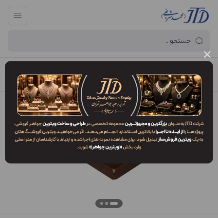
آرایه و جعبه جواهر تهران
/
فهرست محصولات
/
جعبه نیم ست NO1 WDV2