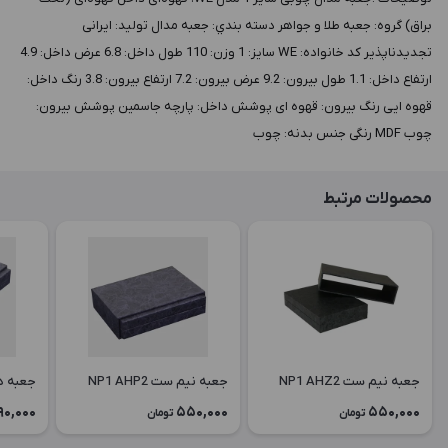
براق) گروه: جعبه طلا و جواهر دسته بندي: جعبه مدال توليد: ایرانی
تجدیدناپذیر کد خانواده: WE سايز: 1 وزن: 110 طول داخل: 6.8 عرض داخل: 4.9
ارتفاع داخل: 1.1 طول بيرون: 9.2 عرض بيرون: 7.2 ارتفاع بيرون: 3.8 رنگ داخل:
قهوه ایی رنگ بيرون: قهوه ای پوشش داخل: پارچه جاسمین پوشش بيرون:
چوب MDF رنگی جنس بدنه: چوب
محصولات مرتبط
جعبه نیم ست NP1 AHZ2
جعبه نیم ست NP1 AHP2
جعبه دستبن
90,000
550,000
550,000
تومان
تومان