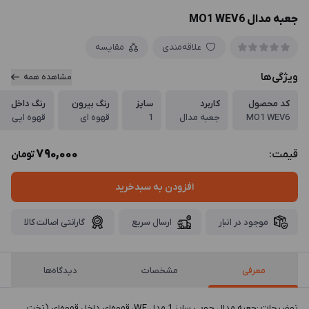
جعبه مدال MO1 WEV6
علاقه‌مندی
مقایسه
ویژگی‌ها
مشاهده همه
کد محصول
کاربرد
سایز
رنگ بیرون
رنگ داخل
MO1 WEV6
جعبه مدال
1
قهوه ای
قهوه ایی
790,000
قیمت:
تومان
افزودن به سبدخرید
موجود در انبار
ارسال سریع
گارانتی اصالت کالا
معرفی
مشخصات
دیدگاه‌ها
توضيحات :جعبه مدال چوبی سایز 1 مدل WE، قهوه‌ای داخل قهوه‌ای (تخت