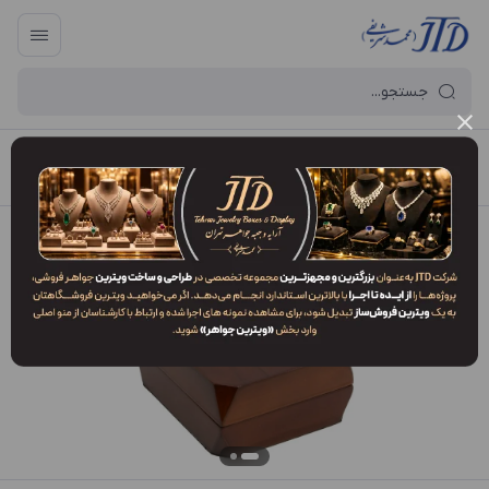
آرایه و جعبه جواهر تهران
/
فهرست محصولات
/
جعبه مدال MO1 WEV6