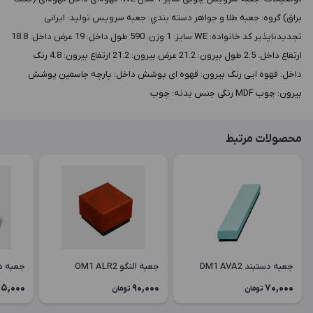
براق) گروه: جعبه طلا و جواهر دسته بندي: جعبه سرویس توليد: ایرانی
تجدیدناپذیر کد خانواده: WE سايز: 1 وزن: 590 طول داخل: 19 عرض داخل: 18.8
ارتفاع داخل: 2.5 طول بيرون: 21.2 عرض بيرون: 21.2 ارتفاع بيرون: 4.8 رنگ
داخل: قهوه ایی رنگ بيرون: قهوه ای پوشش داخل: پارچه جاسمین پوشش
بيرون: چوب MDF رنگی جنس بدنه: چوب
محصولات مرتبط
جعبه دستبند DM1 AVA2
جعبه النگو OM1 ALR2
جعبه دستبن
5,000
90,000
70,000
تومان
تومان