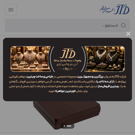
آرایه و جعبه جواهر تهران
/
فهرست محصولات
/
جعبه سرویس SO1 WEV6