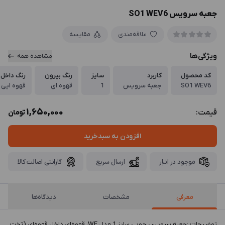
جعبه سرویس SO1 WEV6
علاقه‌مندی
مقایسه
ویژگی‌ها
مشاهده همه
کد محصول
کاربرد
سایز
رنگ بیرون
رنگ داخل
SO1 WEV6
جعبه سرویس
1
قهوه ای
قهوه ایی
1,650,000
قیمت:
تومان
افزودن به سبدخرید
موجود در انبار
ارسال سریع
گارانتی اصالت کالا
معرفی
مشخصات
دیدگاه‌ها
توضيحات :جعبه سرویس چوبی سایز 1 مدل WE، قهوه‌ای داخل قهوه‌ای (تخت