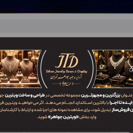
اهر
خدمات ما
ضربان JTD
تماس با ما
شعب/Branch
جعبه دستبند DO1 WLJ3
ویژگی‌ها
کد محصول
کاربرد
سایز
DO1 WLJ3
جعبه دستبند
1