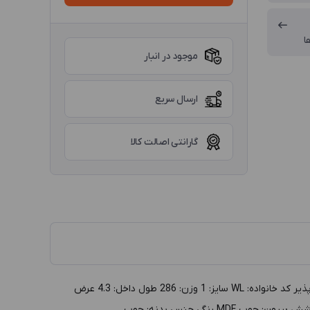
ا
موجود در انبار
ارسال سریع
گارانتی اصالت کالا
توضيحات :جعبه دستبند چوبی سایز 1 مدل WL، بژ داخل کرم (پایه دار) گروه: جعبه طلا و جواهر دسته بندي: جعبه دستبند توليد: ایرانی تجدیدپذیر کد خانواده: WL سايز: 1 وزن: 286 طول داخل: 4.3 عرض