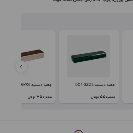
جعبه دستبند DO1 GZZ2
جعبه دستبند DP1 GYK6
350,000
550,000
تومان
تومان