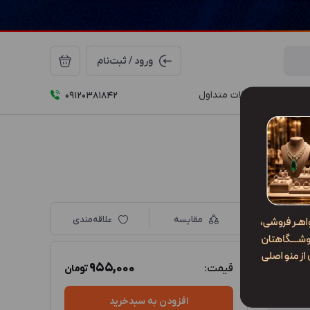
ورود / ثبت‌نام
درباره ما
سوالات متداول
09120381842
مقایسه
علاقه‌مندی
955,000
قیمت:
تومان
افزودن به سبدخرید