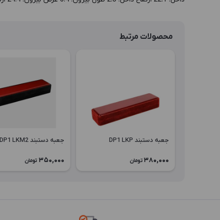
محصولات مرتبط
جعبه دستبند DP1 LKP
جعبه دستبند DP1 LKM2
350,000
380,000
تومان
تومان