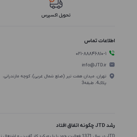
تحویل اکسپرس
اطلاعات تماس
021-88846810-1
info@JTD.ir
تهران، میدان هفت تیر (ضلع شمال غربی)، کوچه مازندرانی،
پلاک4، طبقه3
رشد JTD چگونه اتفاق افتاد
JTD در سال 1371 فعالیت خود را با رویکرد کار آفرینی