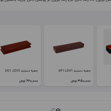
جعبه دستبند DP1 LDV1
جعبه دستبند DO1 JZV3
620,000
350,000
تومان
تومان