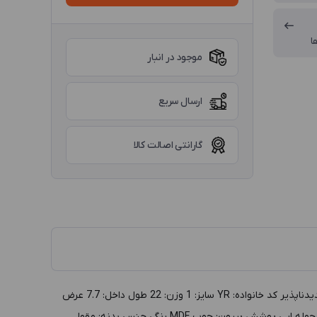
ا
موجود در انبار
ارسال سریع
گارانتی اصالت کالا
توضيحات :جعبه مدال مقوایی گالینگوری سایز 1 مدل YR، زرشکی داخل مشکی گروه: جعبه طلا و جواهر دسته بندي: جعبه مدال توليد: ایرانی تجدیدناپذیر کد خانواده: YR سايز: 1 وزن: 22 طول داخل: 7.7 عرض