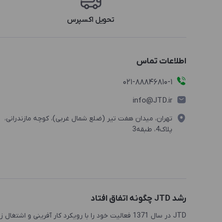
تحویل اکسپرس
اطلاعات تماس
021-88846810-1
info@JTD.ir
تهران، میدان هفت تیر (ضلع شمال غربی)، کوچه مازندرانی،
پلاک4، طبقه3
رشد JTD چگونه اتفاق افتاد
JTD در سال 1371 فعالیت خود را با رویکرد کار آفرینی