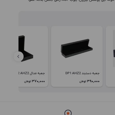
جعبه دستبند DP1 AHZ2
جعبه مدال MP2 AHZ2
370,000
390,000
تومان
تومان