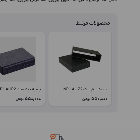
محصولات مرتبط
جعبه نیم ست NP1 AHZ2
جعبه نیم ست NP1 AHP2
550,000
550,000
تومان
تومان