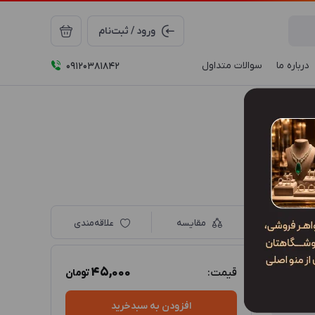
ورود / ثبت‌نام
درباره ما
سوالات متداول
09120381842
مقایسه
علاقه‌مندی
45,000
قیمت:
تومان
افزودن به سبدخرید