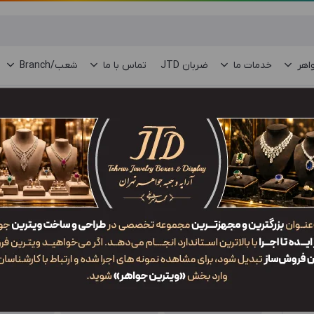
اهر
خدمات ما
ضربان JTD
تماس با ما
شعب/Branch
جعبه مدال MM1 YRX2
ویژگی‌ها
کد محصول
کاربرد
سایز
MM1 YRX2
جعبه مدال
1