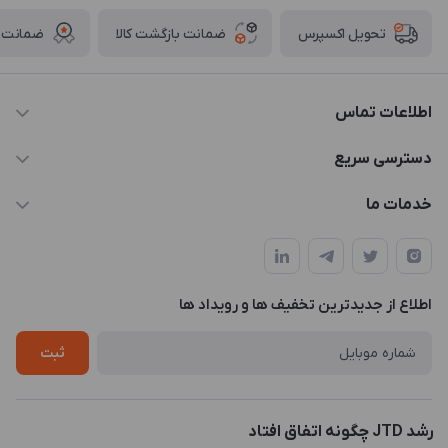
ضمانت بازگشت کالا
ضمانت ا
تحویل اکسپرس
اطلاعات تماس
021-88846810-1
دسترسی سریع
info@JTD.ir
حساب کاربری
خدمات ما
تهران، میدان هفت تیر (ضلع شمال غربی)، کوچه مازندرانی، پلاک4،
مجله فروشگاه
طراحی و توسعه سایت
طبقه3
لیست محصولات
طراحی لوگو
درباره ما
اطلاع از جدیدترین تخفیف ها و رویداد ها
چاپ و حکاکی
تماس با ما
طراحی سه بعدی
ثبت
رشد JTD چگونه اتفاق افتاد