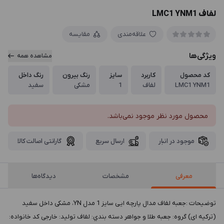
لفاف LMC1 YNM1
علاقه‌مندی
مقایسه
ویژگی‌ها
مشاهده همه
کد محصول
کاربرد
سایز
رنگ بیرون
رنگ داخل
LMC1 YNM1
لفاف
1
مشکی
سفید
محصول مورد نظر موجود نمی‌باشد.
موجود در انبار
ارسال سریع
گارانتی اصالت کالا
معرفی
مشخصات
دیدگاه‌ها
توضيحات :جعبه لفاف مدال پارچه ایی سایز 1 مدل YN، مشکی داخل سفید
(ترکیه ای) گروه: جعبه طلا و جواهر دسته بندي: لفاف توليد: خارجی کد خانواده: