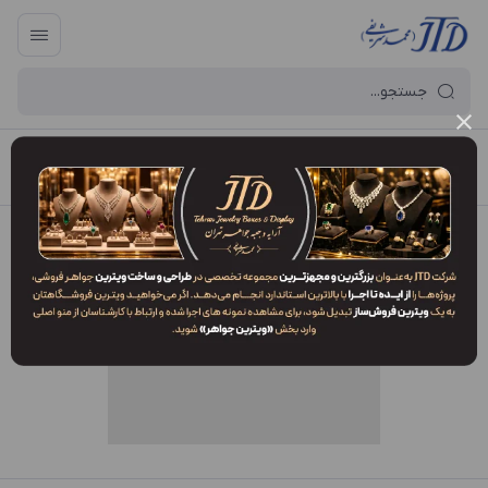
آرایه و جعبه جواهر تهران
/
فهرست محصولات
/
لفاف LMC1 YNM1