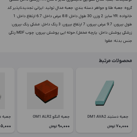
گروه: جعبه طلا و جواهر دسته بندي: جعبه مدال توليد: ایرانی تجدیدناپذیر کد
خانواده: YR سايز: 2 وزن: 30 طول داخل: 8.8 عرض داخل: 6.7 ارتفاع داخل: 1
طول بيرون: 9.7 عرض بيرون: 7 ارتفاع بيرون: 3 رنگ داخل: مشکی رنگ بيرون:
زرشکی پوشش داخل: پارچه مخمل/ حوله ایی پوشش بيرون: چوب MDF رنگی
جنس بدنه: مقوا
محصولات مرتبط
جعبه دستبند DM1 AVA2
جعبه النگو OM1 ALR2
جعبه دستبن
5,000
90,000
70,000
تومان
تومان