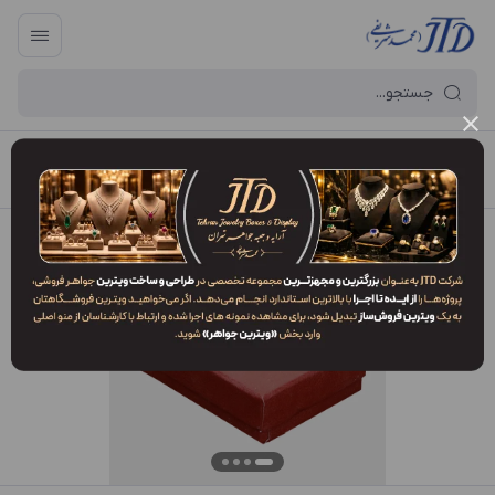
آرایه و جعبه جواهر تهران
/
فهرست محصولات
/
جعبه مدال MM2 YRX2