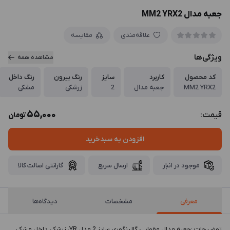
جعبه مدال MM2 YRX2
علاقه‌مندی
مقایسه
ویژگی‌ها
مشاهده همه
کد محصول
کاربرد
سایز
رنگ بیرون
رنگ داخل
MM2 YRX2
جعبه مدال
2
زرشکی
مشکی
55,000
قیمت:
تومان
افزودن به سبدخرید
موجود در انبار
ارسال سریع
گارانتی اصالت کالا
معرفی
مشخصات
دیدگاه‌ها
توضيحات :جعبه مدال مقوایی گالینگوری سایز 2 مدل YR، زرشکی داخل مشکی