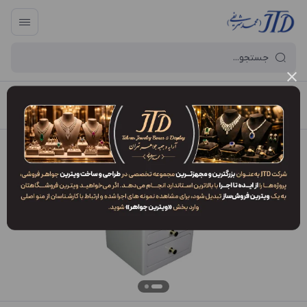
آرایه و جعبه جواهر تهران
/
فهرست محصولات
/
کلکسیون KO1 ZHO2