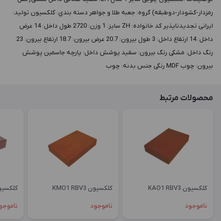
رمزدار-کشودار-دوطبقه) گروه: جعبه طلا و جواهر دسته بندي: کلکسیون توليد:
ایرانی تجدیدناپذیر کد خانواده: ZH سايز: 1 وزن: 2720 طول داخل: 14 عرض
داخل: 14 ارتفاع داخل: 3 طول بيرون: 20.7 عرض بيرون: 18.7 ارتفاع بيرون: 23
رنگ داخل: مشکی رنگ بيرون: سفید پوشش داخل: پارچه جاسمین پوشش
بيرون: چوب MDF رنگی جنس بدنه: چوب
محصولات مرتبط
کلکسیون KAO1 RBV3
کلکسیون KMO1 RBV3
کلکسیون OGL1
ناموجود
ناموجود
ناموجو