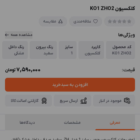
کلکسیون KO1 ZHO2
علاقه‌مندی
مقایسه
ویژگی‌ها
مشاهده همه
کد محصول
کاربرد
سایز
رنگ بیرون
رنگ داخل
KO1 ZHO2
کلکسیون
1
سفید
مشکی
7,590,000
قیمت:
تومان
افزودن به سبدخرید
موجود در انبار
ارسال سریع
گارانتی اصالت کالا
معرفی
مشخصات
دیدگاه‌ها
توضيحات :کلکسیون چوبی سایز 1 مدل ZH، سفید صدفی داخل مشکی(قفل