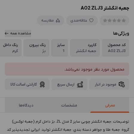
جعبه انگشتر AO2 ZLJ3
علاقه‌مندی
مقایسه
ویژگی‌ها
مشاهده همه
کد محصول
کاربرد
سایز
رنگ بیرون
رنگ داخل
AO2 ZLJ3
جعبه انگشتر
1
بژ
کرم
محصول مورد نظر موجود نمی‌باشد.
موجود در انبار
ارسال سریع
گارانتی اصالت کالا
معرفی
مشخصات
دیدگاه‌ها
توضيحات :جعبه انگشتر چوبی سایز 2 مدل ZL، بژ داخل کرم (جعبه لوکس)
گروه: جعبه طلا و جواهر دسته بندي: جعبه انگشتر توليد: ایرانی تجدیدپذیر کد