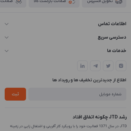
ضمانت بازگشت کالا
ضمانت ا
تحویل اکسپرس
اطلاعات تماس
021-88846810-1
دسترسی سریع
info@JTD.ir
حساب کاربری
خدمات ما
تهران، میدان هفت تیر (ضلع شمال غربی)، کوچه مازندرانی، پلاک4،
مجله فروشگاه
طراحی و توسعه سایت
طبقه3
لیست محصولات
طراحی لوگو
درباره ما
اطلاع از جدیدترین تخفیف ها و رویداد ها
چاپ و حکاکی
تماس با ما
طراحی سه بعدی
ثبت
رشد JTD چگونه اتفاق افتاد
JTD در سال 1371 فعالیت خود را با رویکرد کار آفرینی و اشتغال زایی در زمینه