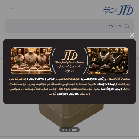
آرایه و جعبه جواهر تهران
/
فهرست محصولات
/
جعبه النگو OO1 ZLJ3