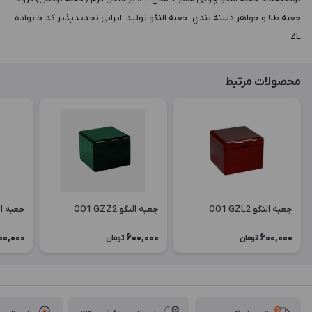
جعبه طلا و جواهر دسته بندي: جعبه النگو توليد: ایرانی تجدیدپذیر کد خانواده:
ZL
محصولات مرتبط
جعبه النگو OO1 GZL2
جعبه النگو OO1 GZZ2
جعبه النگو 6
00,000
600,000
600,000
تومان
تومان