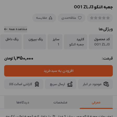
جعبه النگو OO1 ZLJ3
علاقه‌مندی
مقایسه
ویژگی‌ها
مشاهده همه
کد محصول
کاربرد
سایز
رنگ بیرون
رنگ داخل
OO1 ZLJ3
جعبه النگو
1
1,350,000
قیمت:
تومان
افزودن به سبدخرید
موجود در انبار
ارسال سریع
گارانتی اصالت کالا
معرفی
مشخصات
دیدگاه‌ها
توضيحات :جعبه النگو چوبی سایز 1 مدل ZL، بژ داخل کرم (جعبه لوکس) گروه: