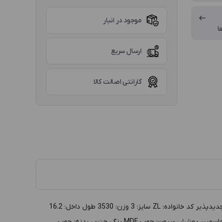
موجود در انبار
ا
ارسال سریع
گارانتی اصالت کالا
توضيحات :کلکسیون چوبی سایز 3 مدل ZL، سفید داخل مشکی(کشودار-دوطبقه) گروه: جعبه طلا و جواهر دسته بندي: کلکسیون توليد: ایرانی تجدیدپذیر کد خانواده: ZL سايز: 3 وزن: 3530 طول داخل: 16.2