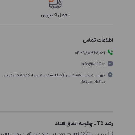
تحویل اکسپرس
اطلاعات تماس
021-88846810-1
info@JTD.ir
تهران، میدان هفت تیر (ضلع شمال غربی)، کوچه مازندرانی،
پلاک4، طبقه3
رشد JTD چگونه اتفاق افتاد
JTD در سال 1371 فعالیت خود را با رویکرد کار آفرینی