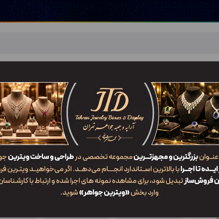
اهر
خدمات ما
ضربان JTD
تماس با ما
شعب/Branch
کلکسیون KO3 ZLW2
ویژگی‌ها
کد محصول
کاربرد
سایز
KO3 ZLW2
کلکسیون
3