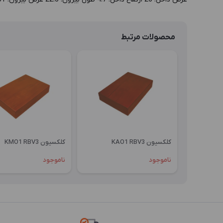
محصولات مرتبط
کلکسیون KAO1 RBV3
کلکسیون KMO1 RBV3
ناموجود
ناموجود