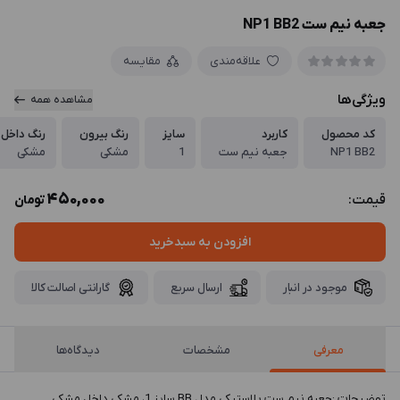
جعبه نیم ست NP1 BB2
علاقه‌مندی
مقایسه
ویژگی‌ها
مشاهده همه
کد محصول
کاربرد
سایز
رنگ بیرون
رنگ داخل
NP1 BB2
جعبه نیم ست
1
مشکی
مشکی
450,000
قیمت:
تومان
افزودن به سبدخرید
موجود در انبار
ارسال سریع
گارانتی اصالت کالا
معرفی
مشخصات
دیدگاه‌ها
توضيحات :جعبه نیم ست پلاستیکی مدل BB سایز 1، مشکی داخل مشکی