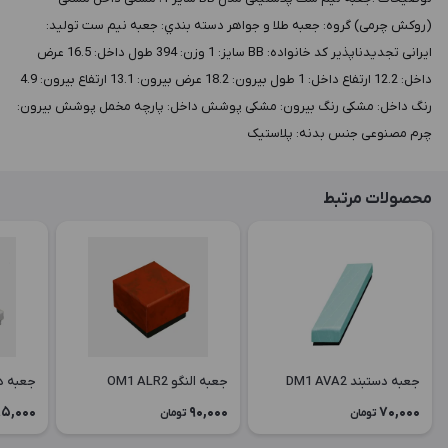
(روکش چرمی) گروه: جعبه طلا و جواهر دسته بندي: جعبه نیم ست توليد:
ایرانی تجدیدناپذیر کد خانواده: BB سايز: 1 وزن: 394 طول داخل: 16.5 عرض
داخل: 12.2 ارتفاع داخل: 1 طول بيرون: 18.2 عرض بيرون: 13.1 ارتفاع بيرون: 4.9
رنگ داخل: مشکی رنگ بيرون: مشکی پوشش داخل: پارچه مخمل پوشش بيرون:
چرم مصنوعی جنس بدنه: پلاستیک
محصولات مرتبط
جعبه دستبند DM1 AVA2
جعبه النگو OM1 ALR2
جعبه دستبن
5,000
90,000
70,000
تومان
تومان