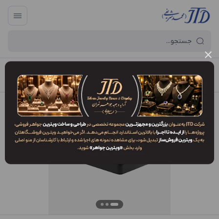
آرایه و جعبه جواهر تهران
/
فهرست محصولات
/
جعبه نیم ست NP1 BB2