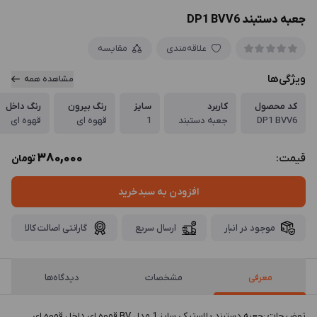
جعبه دستبند DP1 BVV6
علاقه‌مندی
مقایسه
ویژگی‌ها
مشاهده همه
کد محصول
کاربرد
سایز
رنگ بیرون
رنگ داخل
DP1 BVV6
جعبه دستبند
1
قهوه ای
قهوه ای
380,000
قیمت:
تومان
افزودن به سبدخرید
موجود در انبار
ارسال سریع
گارانتی اصالت کالا
معرفی
مشخصات
دیدگاه‌ها
توضيحات :جعبه دستبند پلاستیکی سایز 1 مدل BV قهوه ای داخل قهوه ای