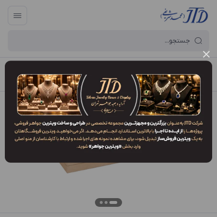
آرایه و جعبه جواهر تهران
/
فهرست محصولات
/
جعبه دستبند DP1 BVV6