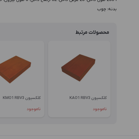
بدنه: چوب
محصولات مرتبط
کلکسیون KAO1 RBV3
کلکسیون KMO1 RBV3
ناموجود
ناموجود