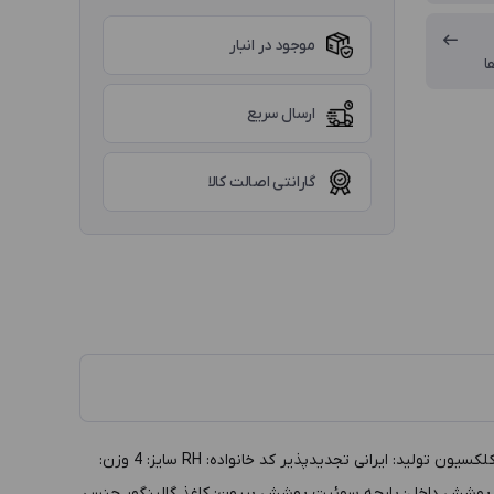
موجود در انبار
ا
ارسال سریع
گارانتی اصالت کالا
توضيحات :کلکسیون چوبی سایز 4 مدل RH، مشکی داخل مشکی (چرم پوسماری - براق-سامسونتی دوطبقه گروه: جعبه طلا و جواهر دسته بندي: کلکسیون توليد: ایرانی تجدیدپذیر کد خانواده: RH سايز: 4 وزن:
بيرون: 36.6 ارتفاع بيرون: 10.5 رنگ داخل: مشکی رنگ بيرون: مشکی پوشش داخل: پارچه سوئبت پوشش بيرون: کاغذ گالینگور جنس