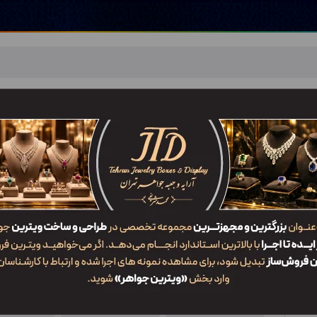
اهر
خدمات ما
ضربان JTD
تماس با ما
شعب/Branch
کلکسیون KO4 RHM2
ویژگی‌ها
کد محصول
کاربرد
سایز
KO4 RHM2
کلکسیون
4