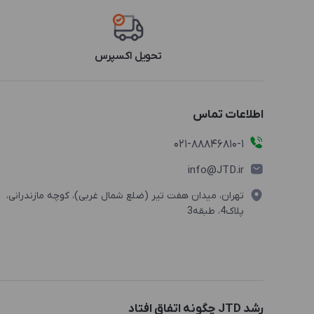
تحویل اکسپرس
اطلاعات تماس
021-88846810-1
info@JTD.ir
تهران، میدان هفت تیر (ضلع شمال غربی)، کوچه مازندرانی،
پلاک4، طبقه3
رشد JTD چگونه اتفاق افتاد