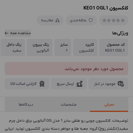
کلکسیون KEO1 OGL1
علاقه‌مندی
مقایسه
ویژگی‌ها
مشاهده همه
کد محصول
کاربرد
سایز
رنگ بیرون
رنگ داخل
KEO1 OGL1
کلکسیون
1
آلبالویی
سفید
محصول مورد نظر موجود نمی‌باشد.
موجود در انبار
ارسال سریع
گارانتی اصالت کالا
معرفی
مشخصات
دیدگاه‌ها
توضيحات :کلکسیون چوبی رو طلقی سایز 1 مدل OG آلبالویی براق داخل چرم
سفید(انگشتر زوج) گروه: جعبه طلا و جواهر دسته بندي: کلکسیون توليد: ایرانی