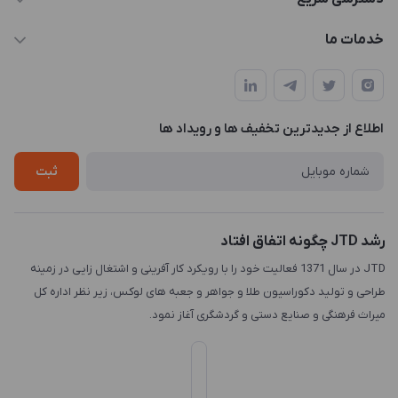
info@JTD.ir
حساب کاربری
خدمات ما
تهران، میدان هفت تیر (ضلع شمال غربی)، کوچه مازندرانی، پلاک4،
مجله فروشگاه
طراحی و توسعه سایت
طبقه3
لیست محصولات
طراحی لوگو
درباره ما
اطلاع از جدیدترین تخفیف ها و رویداد ها
چاپ و حکاکی
تماس با ما
طراحی سه بعدی
ثبت
رشد JTD چگونه اتفاق افتاد
JTD در سال 1371 فعالیت خود را با رویکرد کار آفرینی و اشتغال زایی در زمینه
طراحی و تولید دکوراسیون طلا و جواهر و جعبه های لوکس، زیر نظر اداره کل
میراث فرهنگی و صنایع دستی و گردشگری آغاز نمود.