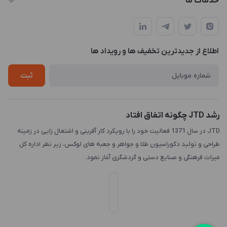
خدمات ما
تهران، میدان هفت تیر (ضلع شمال غربی)، کوچه مازندرانی، پلاک4،
مجله فروشگاه
طراحی و توسعه سایت
طبقه3
لیست محصولات
طراحی لوگو
درباره ما
اطلاع از جدیدترین تخفیف ها و رویداد ها
چاپ و حکاکی
تماس با ما
طراحی سه بعدی
ثبت
رشد JTD چگونه اتفاق افتاد
JTD در سال 1371 فعالیت خود را با رویکرد کار آفرینی و اشتغال زایی در زمینه
طراحی و تولید دکوراسیون طلا و جواهر و جعبه های لوکس، زیر نظر اداره کل
میراث فرهنگی و صنایع دستی و گردشگری آغاز نمود.